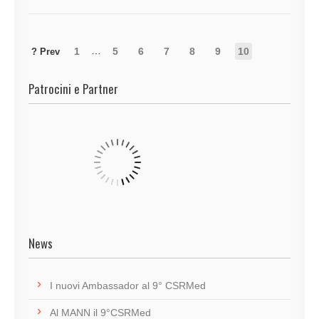
…
1
5
6
7
8
9
10
Patrocini e Partner
News
I nuovi Ambassador al 9° CSRMed
Al MANN il 9°CSRMed