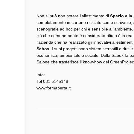
Non si può non notare l'allestimento di
Spazio alla
completamente in cartone riciclato come scrivanie, s
scenografie ad hoc per chi è sensibile all'ambiente.
ciò che comunemente è considerato rifiuto è in real
l'azienda che ha realizzato gli innovativi allestimen
Sabox
. I suoi progetti sono sistemi versatili e riutil
economica, ambientale e sociale. Della Sabox fa p
Salone che trasferisce il know-how del GreenProject
Info:
Tel 081 5145148
www.formaperta.it