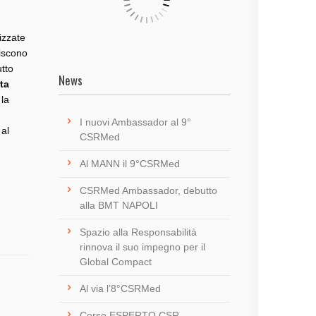
izzate
uiscono
utto
News
ta
 la
I nuovi Ambassador al 9°
 al
CSRMed
Al MANN il 9°CSRMed
CSRMed Ambassador, debutto
alla BMT NAPOLI
Spazio alla Responsabilità
rinnova il suo impegno per il
Global Compact
Al via l’8°CSRMed
Corso ESPERTO CSR