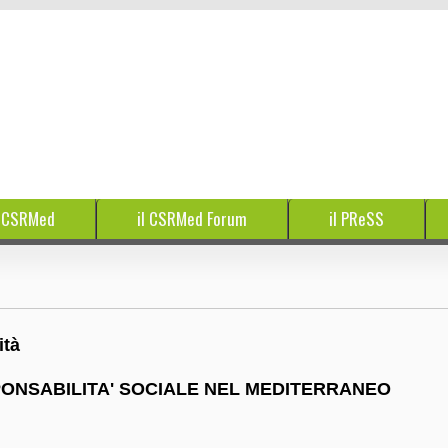
e CSRMed
il CSRMed Forum
il PReSS
ità
NSABILITA' SOCIALE NEL MEDITERRANEO